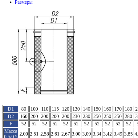
Размеры
D1
80
100
110
115
120
130
140
150
160
170
180
2
D2
160
200
200
200
200
230
230
250
250
250
280
3
F
52
52
52
52
52
52
52
52
52
52
52
Масса
2,00
2,51
2,58
2,61
2,67
3,00
3,09
3,34
3,42
3,49
3,85
4
0,5/0,5