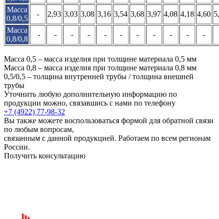
Масса
-
2,93
3,03
3,08
3,16
3,54
3,68
3,97
4,08
4,18
4,60
5
0,8/0,5
Масса
-
-
-
-
-
-
-
-
-
-
-
0,8/0,8
Масса 0,5 – масса изделия при толщине материала 0,5 мм
Масса 0,8 – масса изделия при толщине материала 0,8 мм
0,5/0,5 – толщина внутренней трубы / толщина внешней
трубы
Уточнить любую дополнительную информацию по
продукции можно, связавшись с нами по телефону
+7 (4922) 77-98-32
Вы также можете воспользоваться формой для обратной связи
по любым вопросам,
связанным с данной продукцией. Работаем по всем регионам
России.
Получить консультацию