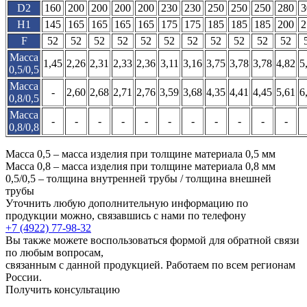
D2
160
200
200
200
200
230
230
250
250
250
280
3
H1
145
165
165
165
165
175
175
185
185
185
200
2
F
52
52
52
52
52
52
52
52
52
52
52
Масса
1,45
2,26
2,31
2,33
2,36
3,11
3,16
3,75
3,78
3,78
4,82
5
0,5/0,5
Масса
-
2,60
2,68
2,71
2,76
3,59
3,68
4,35
4,41
4,45
5,61
6
0,8/0,5
Масса
-
-
-
-
-
-
-
-
-
-
-
0,8/0,8
Масса 0,5 – масса изделия при толщине материала 0,5 мм
Масса 0,8 – масса изделия при толщине материала 0,8 мм
0,5/0,5 – толщина внутренней трубы / толщина внешней
трубы
Уточнить любую дополнительную информацию по
продукции можно, связавшись с нами по телефону
+7 (4922) 77-98-32
Вы также можете воспользоваться формой для обратной связи
по любым вопросам,
связанным с данной продукцией. Работаем по всем регионам
России.
Получить консультацию