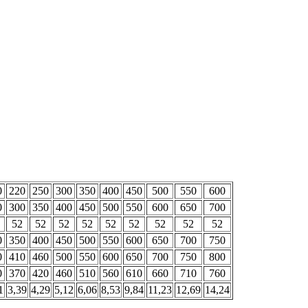
0
220
250
300
350
400
450
500
550
600
0
300
350
400
450
500
550
600
650
700
52
52
52
52
52
52
52
52
52
0
350
400
450
500
550
600
650
700
750
0
410
460
500
550
600
650
700
750
800
0
370
420
460
510
560
610
660
710
760
1
3,39
4,29
5,12
6,06
8,53
9,84
11,23
12,69
14,24