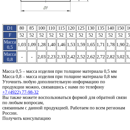
D1
80
85
100
110
115
120
125
130
135
140
150
1
F
52
52
52
52
52
52
52
52
52
52
52
Масса
1,03
1,09
1,28
1,40
1,46
1,53
1,59
1,65
1,71
1,78
1,90
2
0,5
Масса
-
-
2,03
2,23
2,33
2,42
2,52
2,62
2,72
2,82
3,02
3
0,8
Масса 0,5 – масса изделия при толщине материала 0,5 мм
Масса 0,8 – масса изделия при толщине материала 0,8 мм
Уточнить любую дополнительную информацию по
продукции можно, связавшись с нами по телефону
+7 (4922) 77-98-32
Вы также можете воспользоваться формой для обратной связи
по любым вопросам,
связанным с данной продукцией. Работаем по всем регионам
России.
Получить консультацию