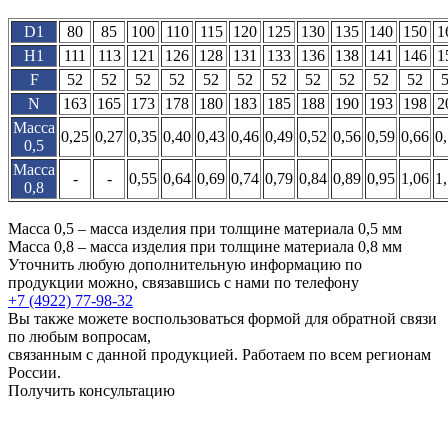
D1
80
85
100
110
115
120
125
130
135
140
150
1
H1
111
113
121
126
128
131
133
136
138
141
146
1
F
52
52
52
52
52
52
52
52
52
52
52
N
163
165
173
178
180
183
185
188
190
193
198
2
Масса
0,25
0,27
0,35
0,40
0,43
0,46
0,49
0,52
0,56
0,59
0,66
0
0,5
Масса
-
-
0,55
0,64
0,69
0,74
0,79
0,84
0,89
0,95
1,06
1
0,8
Масса 0,5 – масса изделия при толщине материала 0,5 мм
Масса 0,8 – масса изделия при толщине материала 0,8 мм
Уточнить любую дополнительную информацию по
продукции можно, связавшись с нами по телефону
+7 (4922) 77-98-32
Вы также можете воспользоваться формой для обратной связи
по любым вопросам,
связанным с данной продукцией. Работаем по всем регионам
России.
Получить консультацию