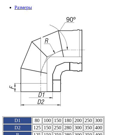
Размеры
D1
80
100
150
180
200
250
300
D2
125
150
250
280
300
350
400
R
125
150
250
280
300
350
400