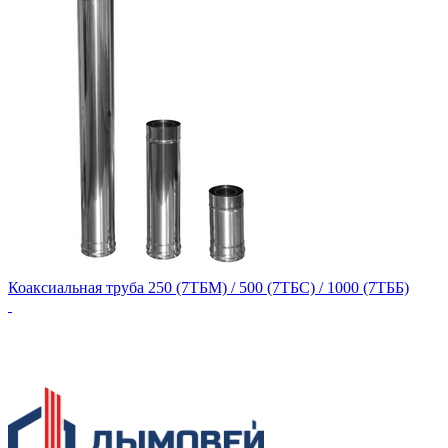
Коаксиальная труба 250 (7ТБМ) / 500 (7ТБС) / 1000 (7ТББ)