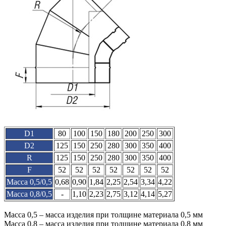
D1
80
100
150
180
200
250
300
D2
125
150
250
280
300
350
400
R
125
150
250
280
300
350
400
F
52
52
52
52
52
52
52
Масса 0,5/0,5
0,68
0,90
1,84
2,25
2,54
3,34
4,22
Масса 0,8/0,5
-
1,10
2,23
2,75
3,12
4,14
5,27
Масса 0,5 – масса изделия при толщине материала 0,5 мм
Масса 0,8 – масса изделия при толщине материала 0,8 мм