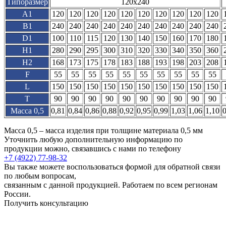
Типоразмер
120х240
A1
120
120
120
120
120
120
120
120
120
120
B1
240
240
240
240
240
240
240
240
240
240
D1
100
110
115
120
130
140
150
160
170
180
H1
280
290
295
300
310
320
330
340
350
360
H2
168
173
175
178
183
188
193
198
203
208
F
55
55
55
55
55
55
55
55
55
55
L
150
150
150
150
150
150
150
150
150
150
T
90
90
90
90
90
90
90
90
90
90
Масса 0,5
0,81
0,84
0,86
0,88
0,92
0,95
0,99
1,03
1,06
1,10
0
Масса 0,5 – масса изделия при толщине материала 0,5 мм
Уточнить любую дополнительную информацию по
продукции можно, связавшись с нами по телефону
+7 (4922) 77-98-32
Вы также можете воспользоваться формой для обратной связи
по любым вопросам,
связанным с данной продукцией. Работаем по всем регионам
России.
Получить консультацию