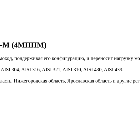
 П-М (4МППМ)
оход, поддерживая его конфигурацию, и переносит нагрузку м
I 304, AISI 316, AISI 321, AISI 310, AISI 430, AISI 439.
ласть, Нижегородская область, Ярославская область и другие ре