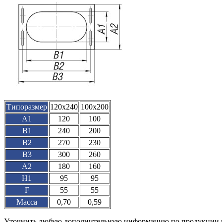
Типоразмер
120х240
100х200
A1
120
100
B1
240
200
B2
270
230
B3
300
260
A2
180
160
H1
95
95
F
55
55
Масса
0,70
0,59
Уточнить любую дополнительную информацию по продукции м